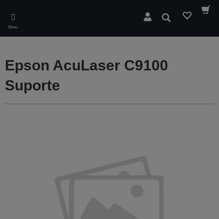
Skip
to
Pesquisar
main
Menu
content
Epson AcuLaser C9100
Suporte