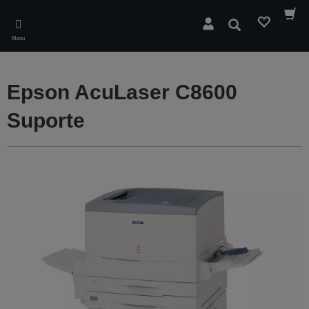
Skip
to
Pesquisar
main
Menu
content
Epson AcuLaser C8600
Suporte