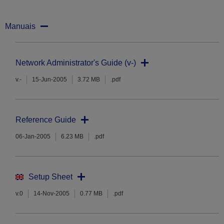
Manuais
Network Administrator's Guide (v-)
v.-
15-Jun-2005
3.72 MB
.pdf
Reference Guide
06-Jan-2005
6.23 MB
.pdf
Setup Sheet
v.0
14-Nov-2005
0.77 MB
.pdf