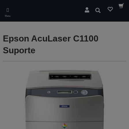
Skip
to
Pesquisar
main
Menu
content
Epson AcuLaser C1100
Suporte