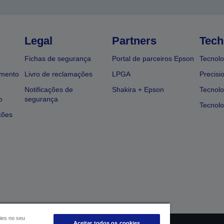
Legal
Partners
Tech
Fichas de segurança
Portal de parceiros Epson
Tecnolo
amento
Livro de reclamações
LPGA
Precisi
Notificações de
Shakira + Epson
Tecnolo
o
segurança
Tecnolo
ções
ies no seu
Aceitar todos os cookies