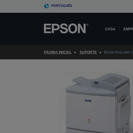
Skip
PORTUGUÊS
to
main
content
CASA
EMP
PÁGINA INICIAL
SUPORTE
Epson AcuLaser 