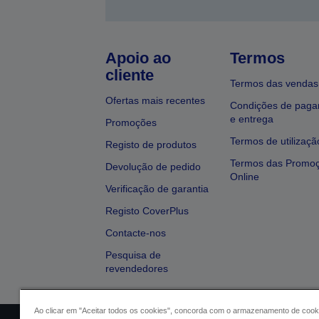
Apoio ao
Termos
cliente
Termos das vendas
Ofertas mais recentes
Condições de pag
e entrega
Promoções
Termos de utilizaçã
Registo de produtos
Termos das Promo
Devolução de pedido
Online
Verificação de garantia
Registo CoverPlus
Contacte-nos
Pesquisa de
revendedores
Ao clicar em "Aceitar todos os cookies", concorda com o armazenamento de cook