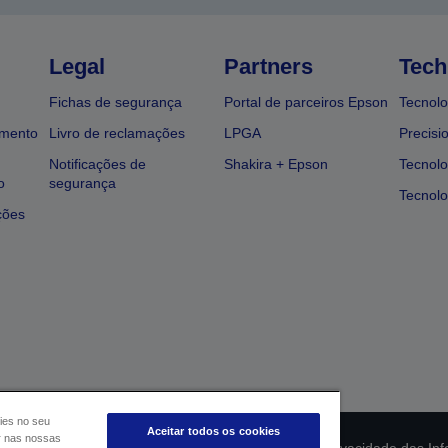
Legal
Partners
Tech
Fichas de segurança
Portal de parceiros Epson
Tecnolo
amento
Livro de reclamações
LPGA
Precisi
Notificações de
Shakira + Epson
Tecnolo
o
segurança
Tecnolo
ções
ies no seu
Aceitar todos os cookies
ar nas nossas