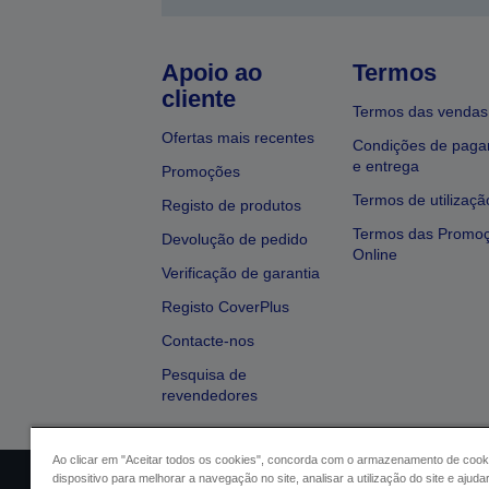
Apoio ao
Termos
cliente
Termos das vendas
Ofertas mais recentes
Condições de pag
e entrega
Promoções
Termos de utilizaçã
Registo de produtos
Termos das Promo
Devolução de pedido
Online
Verificação de garantia
Registo CoverPlus
Contacte-nos
Pesquisa de
revendedores
Ao clicar em "Aceitar todos os cookies", concorda com o armazenamento de cook
dispositivo para melhorar a navegação no site, analisar a utilização do site e ajud