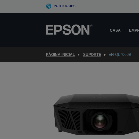
Skip
PORTUGUÊS
to
main
content
CASA
EMP
PÁGINA INICIAL
SUPORTE
EH-QL7000B