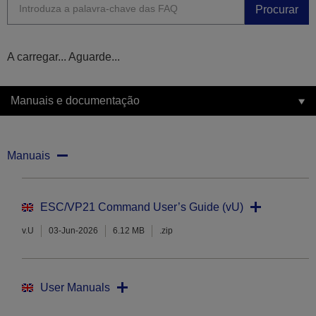
Procurar
A carregar... Aguarde...
Manuais e documentação
Manuais
ESC/VP21 Command User’s Guide (vU)
v.U
03-Jun-2026
6.12 MB
.zip
User Manuals