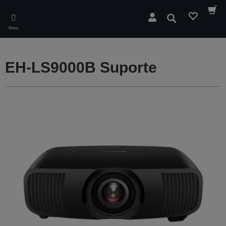
Skip
to
Pesquisar
main
Menu
content
EH-LS9000B Suporte