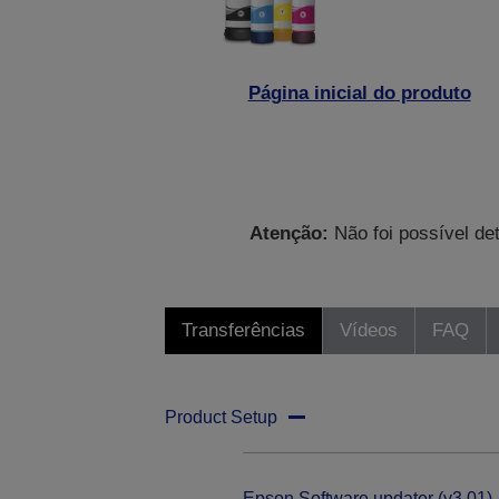
Página inicial do produto
Atenção:
Não foi possível de
Transferências
Vídeos
FAQ
Product Setup
Epson Software updater (v3.01)