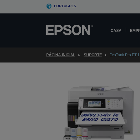
Skip
PORTUGUÊS
to
main
content
CASA
EMP
PÁGINA INICIAL
SUPORTE
EcoTank Pro ET-