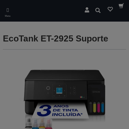
Skip
to
Pesquisar
main
Menu
content
EcoTank ET-2925 Suporte