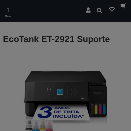
Skip
to
Pesquisar
main
Menu
content
EcoTank ET-2921 Suporte