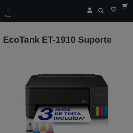
Skip
to
Pesquisar
main
Menu
content
EcoTank ET-1910 Suporte