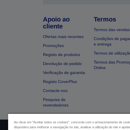
Apoio ao
Termos
cliente
Termos das vendas
Ofertas mais recentes
Condições de pag
e entrega
Promoções
Termos de utilizaçã
Registo de produtos
Termos das Promo
Devolução de pedido
Online
Verificação de garantia
Registo CoverPlus
Contacte-nos
Pesquisa de
revendedores
Ao clicar em "Aceitar todos os cookies", concorda com o armazenamento de cook
dispositivo para melhorar a navegação no site, analisar a utilização do site e ajud