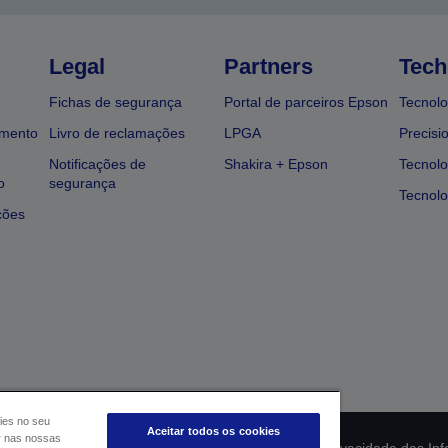
Legal
Partners
Tech
Fichas de segurança
Portal de parceiros Epson
Tecnolo
amento
Livro de reclamações
LPGA
Precisi
Notificações de
Shakira + Epson
Tecnolo
o
segurança
Tecnolo
ções
ies no seu
Aceitar todos os cookies
ar nas nossas