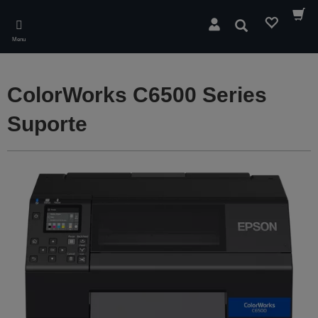
Skip
to
Pesquisar
main
Menu
content
ColorWorks C6500 Series
Suporte