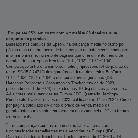
1
Poupe até 95% em custo com a tinta/Até 63 tinteiros num
conjunto de garrafas
Baseado nos cálculos da Epson, na poupança média no custo por
página e no número médio de tinteiros jato de tinta necessários para
imprimir o mesmo número de páginas que o rendimento médio de
garrafas de tinta Epson EcoTank “101”, “102”, “103” e “104”.
Comparação entre o rendimento médio (impressões A4 de padrão de
teste ISO/IEC 24712) das garrafas de tintas das séries EcoTank
“101”, “102”, “103” e “104” e dos consumíveis genuínos (IDC,
Hardcopy Peripherals Consumables Tracker, envios de 2023,
publicado no T1 de 2024) utilizados nos 40 dispositivos jato de tinta
A4 a cores mais vendidas na Europa (IDC, Quarterly Hardcopy
Peripherals Tracker, envios de 2023, publicado no T1 de 2024). Custo
por página calculado dividindo o preço de venda médio da
garrafa/tinteiro relevante, conforme monitorizado pela IDC em termos
de rendimento.
2
Em comparação com as impressoras laser a cores com
funcionalidades semelhantes mais vendidas na Europa (IDC,
Quarterly Hardcopy Peripherals Tracker, envios do T1 2023 a T4