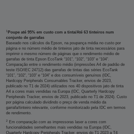
1
Poupe até 95% em custo com a tinta/Até 63 tinteiros num
conjunto de garrafas
Baseado nos cálculos da Epson, na poupança média no custo por
página e no número médio de tinteiros jato de tinta necessários para
imprimir o mesmo número de páginas que o rendimento médio de
garrafas de tinta Epson EcoTank “101”, “102”, “103” e “104”.
Comparação entre o rendimento médio (impressões A4 de padrão de
teste ISO/IEC 24712) das garrafas de tintas das séries EcoTank
“101”, “102”, “103” e “104” e dos consumíveis genuínos (IDC,
Hardcopy Peripherals Consumables Tracker, envios de 2023,
publicado no T1 de 2024) utilizados nos 40 dispositivos jato de tinta
A4 a cores mais vendidas na Europa (IDC, Quarterly Hardcopy
Peripherals Tracker, envios de 2023, publicado no T1 de 2024). Custo
por página calculado dividindo o preço de venda médio da
garrafa/tinteiro relevante, conforme monitorizado pela IDC em termos
de rendimento.
2
Em comparação com as impressoras laser a cores com
funcionalidades semelhantes mais vendidas na Europa (IDC,
Quarterly Hardcopy Peripherals Tracker, envios do T1 2023 a T4