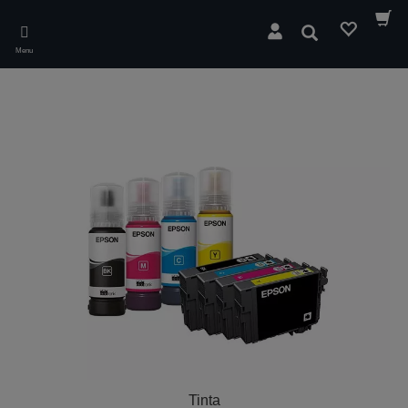
Skip
to
Pesquisar
main
Menu
content
Tinta