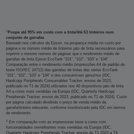
1
Poupe até 95% em custo com a tinta/Até 63 tinteiros num
conjunto de garrafas
Baseado nos cálculos da Epson, na poupança média no custo por
página e no número médio de tinteiros jato de tinta necessários para
imprimir o mesmo número de páginas que o rendimento médio de
garrafas de tinta Epson EcoTank “101”, “102”, “103” e “104”.
Comparação entre o rendimento médio (impressões A4 de padrão de
teste ISO/IEC 24712) das garrafas de tintas das séries EcoTank
“101”, “102”, “103” e “104” e dos consumíveis genuínos (IDC,
Hardcopy Peripherals Consumables Tracker, envios de 2023,
publicado no T1 de 2024) utilizados nos 40 dispositivos jato de tinta
A4 a cores mais vendidas na Europa (IDC, Quarterly Hardcopy
Peripherals Tracker, envios de 2023, publicado no T1 de 2024). Custo
por página calculado dividindo o preço de venda médio da
garrafa/tinteiro relevante, conforme monitorizado pela IDC em termos
de rendimento.
2
Em comparação com as impressoras laser a cores com
funcionalidades semelhantes mais vendidas na Europa (IDC,
Quarterly Hardcopy Peripherals Tracker, envios do T1 2023 a T4