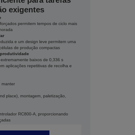
ciente para tarefas
ão exigentes
e
forçados permitem tempos de ciclo mais
lhorada
rar
eduzida e um design leve permitem uma
células de produção compactas
 produtividade
 extremamente baixos de 0,336 s
 aplicações repetitivas de recolha e
 e manter
and place), montagem, paletização,
ontrolador RC800‑A, proporcionando
çadas