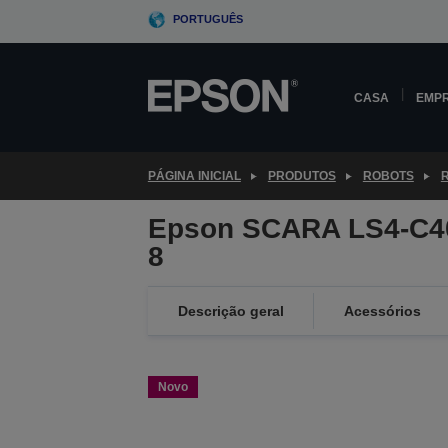
Skip
PORTUGUÊS
to
main
content
CASA
EMP
PÁGINA INICIAL
PRODUTOS
ROBOTS
Epson SCARA LS4-C4
8
Descrição geral
Acessórios
Novo