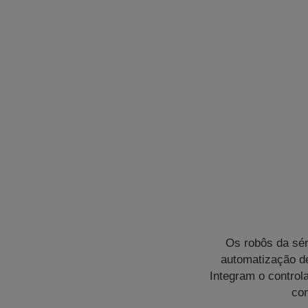
Os robôs da sé
automatização de
Integram o contro
com