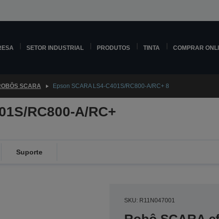
RESA
SETOR INDUSTRIAL
PRODUTOS
TINTA
COMPRAR ONL
ROBÔS SCARA
Epson SCARA LS4-C401S/RC800-A/RC+ 8
01S/RC800-A/RC+
Suporte
SKU: R11N047001