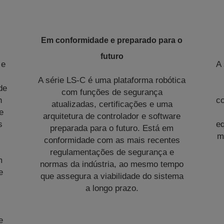
Em conformidade e preparado para o
futuro
 e
A
A série LS-C é uma plataforma robótica
de
com funções de segurança
n
c
atualizadas, certificações e uma
e
arquitetura de controlador e software
s
e
preparada para o futuro. Está em
m
conformidade com as mais recentes
regulamentações de segurança e
m
normas da indústria, ao mesmo tempo
e
que assegura a viabilidade do sistema
a longo prazo.
e