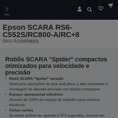
Skip
to
Pesquisar
main
Menu
content
Epson SCARA RS6-
C552S/RC800-A/RC+8
SKU: R11N059001
Robôs SCARA "Spider" compactos
otimizados para velocidade e
precisão
Robô SCARA "Spider" versátil
Ideal para operações de pick-and-place a alta velocidade e
montagem de elevada precisão em células compactas.
Espaço operacional cilíndrico
Alcance de 100% do espaço de trabalho para máxima
eficiência.
Ciclos curtos
Os ciclos podem ter apenas 0,373 segundos, mesmo em