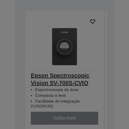
Epson Spectroscopic
Epson 
Vision SV-700S-CVIO
Vision
Espectroscopia da área
Espectr
Compacta e leve
Compact
Facilidade de integração
Facilid
R12NZ901BQ
R12NZ901
Saiba mais