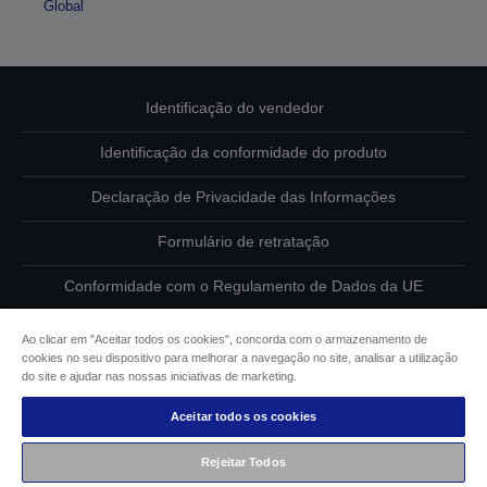
Global
Identificação do vendedor
Identificação da conformidade do produto
Declaração de Privacidade das Informações
Formulário de retratação
Conformidade com o Regulamento de Dados da UE
Contacte-nos sobre os seus dados
Ao clicar em "Aceitar todos os cookies", concorda com o armazenamento de
cookies no seu dispositivo para melhorar a navegação no site, analisar a utilização
Informações sobre cookies
do site e ajudar nas nossas iniciativas de marketing.
Aceitar todos os cookies
Compromisso da Epson para com a acessibilidade
Rejeitar Todos
Copyright © 2026 Seiko Epson