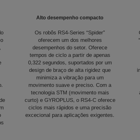
Alto desempenho compacto
do
Os robôs RS4-Series “Spider”
ço
oferecem um dos melhores
,
desempenhos do setor. Oferece
tempos de ciclo a partir de apenas
e
0,322 segundos, suportados por um
design de braço de alta rigidez que
i
minimiza a vibração para um
o.
movimento suave e preciso. Com a
tecnologia STM (movimento mais
de
curto) e GYROPLUS, o RS4-C oferece
um
ciclos mais rápidos e uma precisão
o
excecional para aplicações exigentes.
os