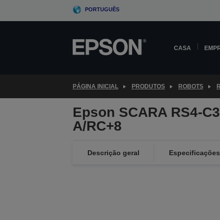
Skip
PORTUGUÊS
to
main
content
CASA
EMP
PÁGINA INICIAL
PRODUTOS
ROBOTS
Epson SCARA RS4-C3
A/RC+8
Descrição geral
Especificações