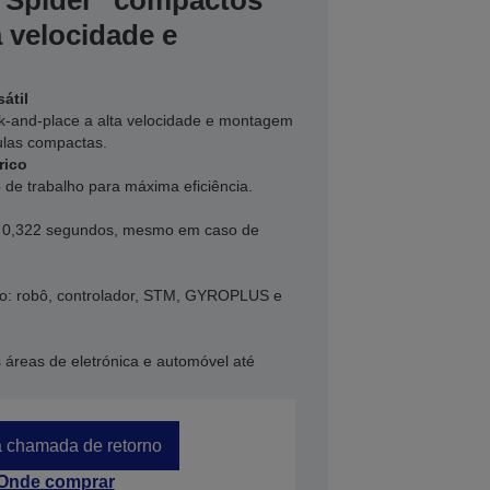
Spider" compactos
 velocidade e
átil
ck-and-place a alta velocidade e montagem
ulas compactas.
rico
de trabalho para máxima eficiência.
s 0,322 segundos, mesmo em caso de
o: robô, controlador, STM, GYROPLUS e
s áreas de eletrónica e automóvel até
 chamada de retorno
Onde comprar