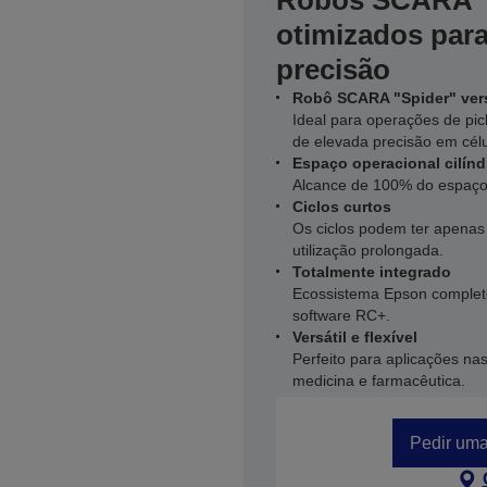
Robôs SCARA "
otimizados para
precisão
Robô SCARA "Spider" vers
Ideal para operações de pi
de elevada precisão em cél
Espaço operacional cilínd
Alcance de 100% do espaço 
Ciclos curtos
Os ciclos podem ter apena
utilização prolongada.
Totalmente integrado
Ecossistema Epson complet
software RC+.
Versátil e flexível
Perfeito para aplicações na
medicina e farmacêutica.
Pedir uma