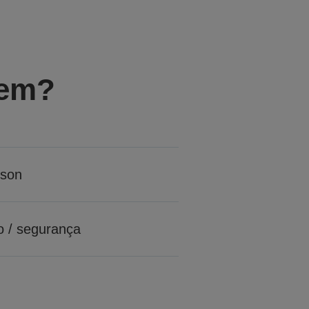
gem?
son
o / segurança