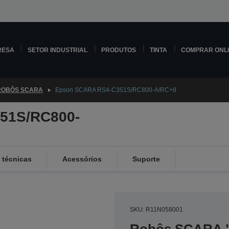
RESA
SETOR INDUSTRIAL
PRODUTOS
TINTA
COMPRAR ONL
ROBÔS SCARA
Epson SCARA RS4-C351S/RC800-A/RC+8
51S/RC800-
 técnicas
Acessórios
Suporte
SKU: R11N058001