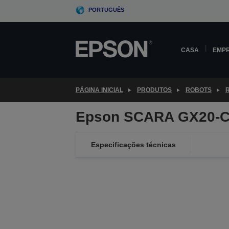
Skip
PORTUGUÊS
to
main
content
CASA
EMP
PÁGINA INICIAL
PRODUTOS
ROBOTS
Epson SCARA GX20-C
Especificações técnicas