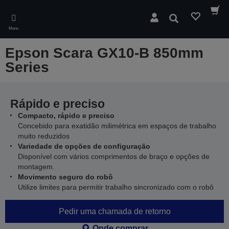
Skip
to
Pesquisar
main
Menu
content
Epson Scara GX10-B 850mm
Series
Rápido e preciso
Compacto, rápido e preciso
Concebido para exatidão milimétrica em espaços de trabalho
muito reduzidos
Variedade de opções de configuração
Disponível com vários comprimentos de braço e opções de
montagem.
Movimento seguro do robô
Utilize limites para permitir trabalho sincronizado com o robô
Pedir uma chamada de retorno
Onde comprar