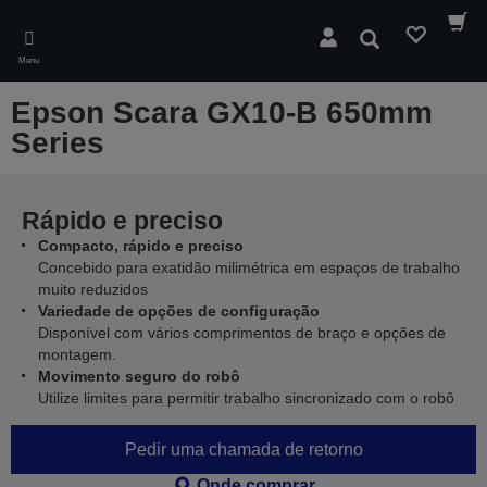
Skip
to
Pesquisar
main
Menu
content
Epson Scara GX10-B 650mm
Series
Rápido e preciso
Compacto, rápido e preciso
Concebido para exatidão milimétrica em espaços de trabalho
muito reduzidos
Variedade de opções de configuração
Disponível com vários comprimentos de braço e opções de
montagem.
Movimento seguro do robô
Utilize limites para permitir trabalho sincronizado com o robô
Pedir uma chamada de retorno
Onde comprar