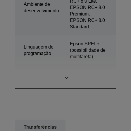
RC+ 8.0 Lite,
Ambiente de
EPSON RC+ 8.0
desenvolvimento
Premium,
EPSON RC+ 8.0
Standard
Epson SPEL+
Linguagem de
(possibilidade de
programação
multitarefa)
SCARA de 4
Modelo
eixos
Transferências