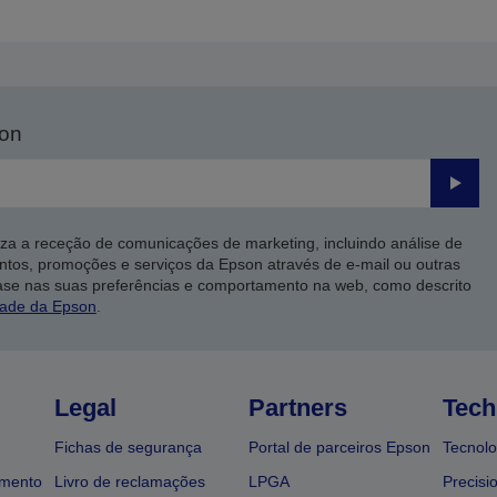
nterior
página
son
Enviar
iza a receção de comunicações de marketing, incluindo análise de
ntos, promoções e serviços da Epson através de e-mail ou outras
ase nas suas preferências e comportamento na web, como descrito
dade da Epson
.
Legal
Partners
Tech
Fichas de segurança
Portal de parceiros Epson
Tecnolo
amento
Livro de reclamações
LPGA
Precisi