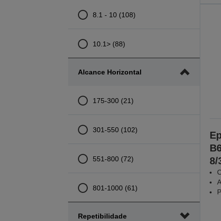
8.1 - 10 (108)
10.1> (88)
Alcance Horizontal
175-300 (21)
301-550 (102)
Ep
B6
551-800 (72)
8/
C
A
801-1000 (61)
P
Repetibilidade