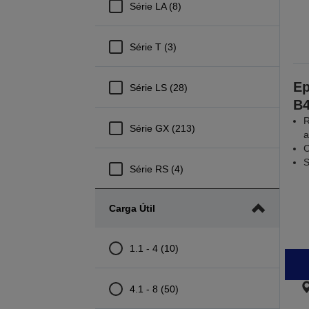
Série LA (8)
Série T (3)
Ep
Série LS (28)
B
R
Série GX (213)
a
C
S
Série RS (4)
Carga Útil
1.1 - 4 (10)
4.1 - 8 (50)