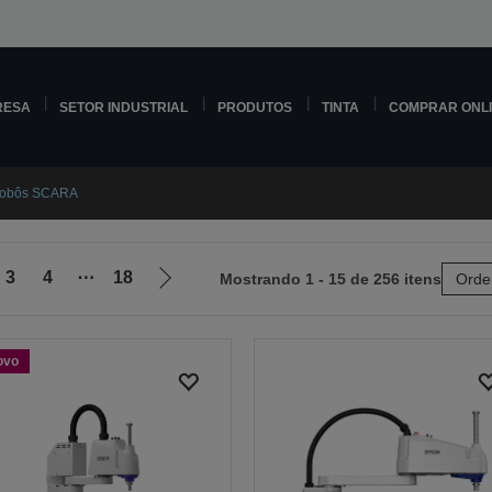
RESA
SETOR INDUSTRIAL
PRODUTOS
TINTA
COMPRAR ONL
obôs SCARA
3
4
⋯
18
Mostrando 1 - 15 de 256 itens
Orde
Ir
para
a
ovo
próxima
página