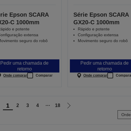
rie Epson SCARA
Série Epson SCARA
X20-C 1000mm
GX20-C 1000mm
ápido e potente
Rápido e potente
onfiguração extensa
Configuração extensa
ovimento seguro do robô
Movimento seguro do robô
Pedir uma chamada de
Pedir uma chamada de
retorno
retorno
Onde comprar
Comparar
Onde comprar
Compara
1
2
3
4
⋯
18
r
Ir
Orde
ara
para
a
a
ágina
próxima