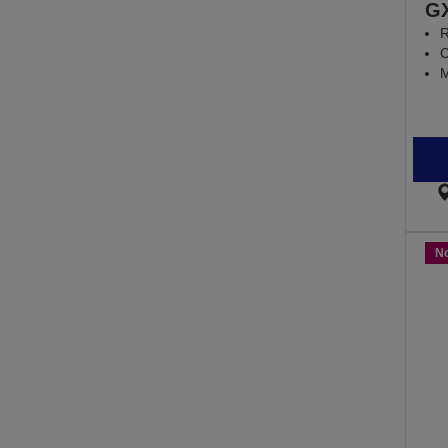
G
R
C
M
N