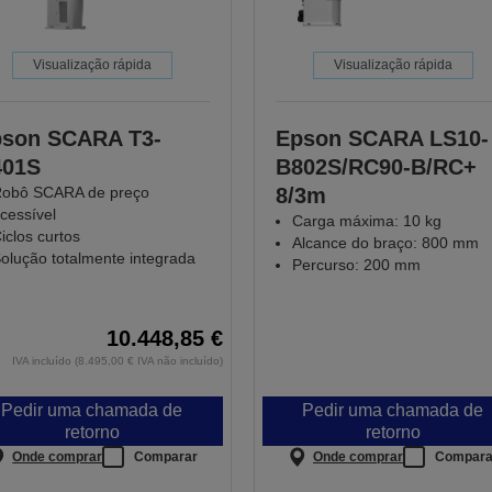
Visualização rápida
Visualização rápida
son SCARA T3-
Epson SCARA LS10-
401S
B802S/RC90-B/RC+
obô SCARA de preço
8/3m
cessível
Carga máxima: 10 kg
iclos curtos
Alcance do braço: 800 mm
olução totalmente integrada
Percurso: 200 mm
10.448,85 €
IVA incluído (8.495,00 € IVA não incluído)
Pedir uma chamada de
Pedir uma chamada de
retorno
retorno
Onde comprar
Comparar
Onde comprar
Compara