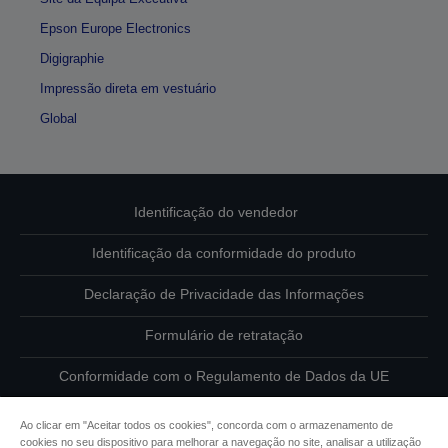
Epson Europe Electronics
Digigraphie
Impressão direta em vestuário
Global
Identificação do vendedor
Identificação da conformidade do produto
Declaração de Privacidade das Informações
Formulário de retratação
Conformidade com o Regulamento de Dados da UE
Contacte-nos sobre os seus dados
Ao clicar em "Aceitar todos os cookies", concorda com o armazenamento de
cookies no seu dispositivo para melhorar a navegação no site, analisar a utilização