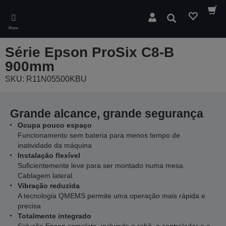
Skip
to
Pesquisar
main
Menu
content
Série Epson ProSix C8-B
900mm
SKU: R11N05500KBU
Grande alcance, grande segurança
Ocupa pouco espaço
Funcionamento sem bateria para menos tempo de
inatividade da máquina
Instalação flexível
Suficientemente leve para ser montado numa mesa.
Cablagem lateral.
Vibração reduzida
A tecnologia QMEMS permite uma operação mais rápida e
precisa
Totalmente integrado