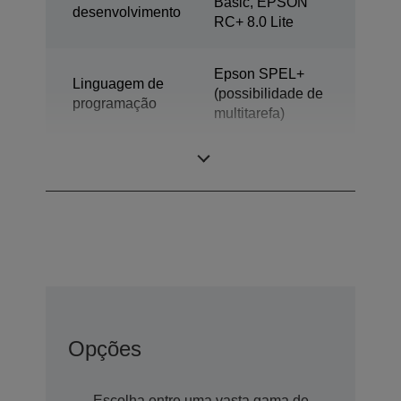
Basic, EPSON
desenvolvimento
RC+ 8.0 Lite
Epson SPEL+
Linguagem de
(possibilidade de
programação
multitarefa)
Modelo
Robôs de 6 eixos
Opções
Escolha entre uma vasta gama de