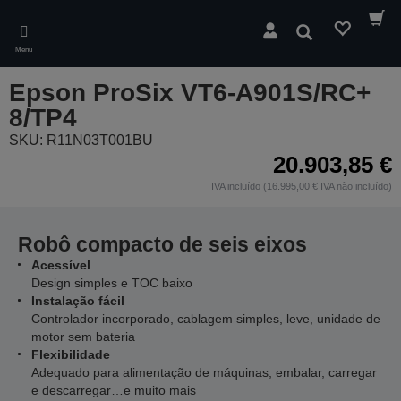
Skip
to
Pesquisar
main
Menu
content
Epson ProSix VT6-A901S/RC+
8/TP4
SKU: R11N03T001BU
20.903,85 €
IVA incluído (16.995,00 € IVA não incluído)
Robô compacto de seis eixos
Acessível
Design simples e TOC baixo
Instalação fácil
Controlador incorporado, cablagem simples, leve, unidade de
motor sem bateria
Flexibilidade
Adequado para alimentação de máquinas, embalar, carregar
e descarregar…e muito mais