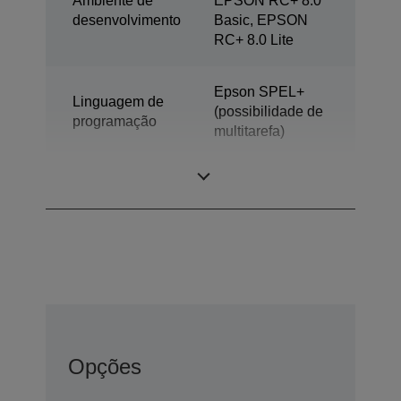
Ambiente de
EPSON RC+ 8.0
desenvolvimento
Basic, EPSON
RC+ 8.0 Lite
Epson SPEL+
Linguagem de
(possibilidade de
programação
multitarefa)
Modelo
Robôs de 6 eixos
Opções