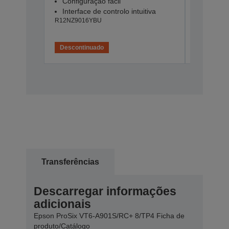
Configuração fácil
Configu
Interface de controlo intuitiva
Interfac
R12NZ9016YBU
R12NZ901
Descontinuado
Desconti
Transferências
Descarregar informações
adicionais
Epson ProSix VT6-A901S/RC+ 8/TP4 Ficha de
produto/Catálogo