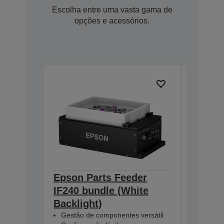
Escolha entre uma vasta gama de
opções e acessórios.
Epson Parts Feeder
Epson 
IF240 bundle (White
IF240 
Backlight)
Backli
Gestão de componentes versátil
Gestão 