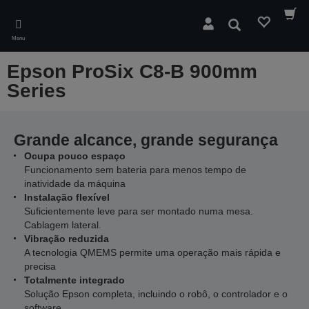
Skip
to
Pesquisar
main
Menu
content
Epson ProSix C8-B 900mm
Series
Grande alcance, grande segurança
Ocupa pouco espaço
Funcionamento sem bateria para menos tempo de
inatividade da máquina
Instalação flexível
Suficientemente leve para ser montado numa mesa.
Cablagem lateral.
Vibração reduzida
A tecnologia QMEMS permite uma operação mais rápida e
precisa
Totalmente integrado
Solução Epson completa, incluindo o robô, o controlador e o
software