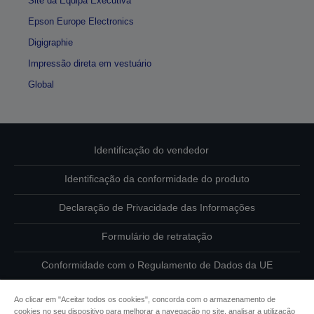
Site da Equipa Executiva
Epson Europe Electronics
Digigraphie
Impressão direta em vestuário
Global
Identificação do vendedor
Identificação da conformidade do produto
Declaração de Privacidade das Informações
Formulário de retratação
Conformidade com o Regulamento de Dados da UE
Contacte-nos sobre os seus dados
Ao clicar em "Aceitar todos os cookies", concorda com o armazenamento de
cookies no seu dispositivo para melhorar a navegação no site, analisar a utilização