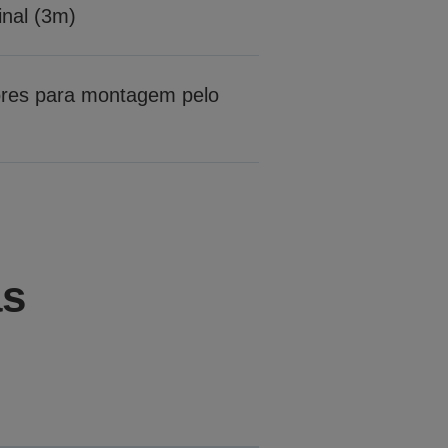
inal (3m)
ores para montagem pelo
as