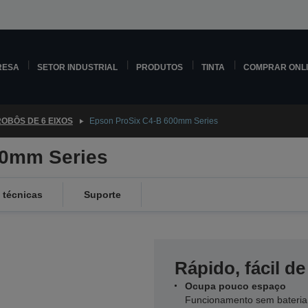
RESA
SETOR INDUSTRIAL
PRODUTOS
TINTA
COMPRAR ONL
OBÔS DE 6 EIXOS
Epson ProSix C4-B 600mm Series
00mm Series
 técnicas
Suporte
Rápido, fácil de
Ocupa pouco espaço
Funcionamento sem bateria