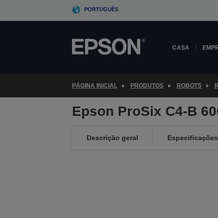
Skip
PORTUGUÊS
to
main
content
CASA
EMP
PÁGINA INICIAL
PRODUTOS
ROBOTS
R
Epson ProSix C4-B 6
Descrição geral
Especificações