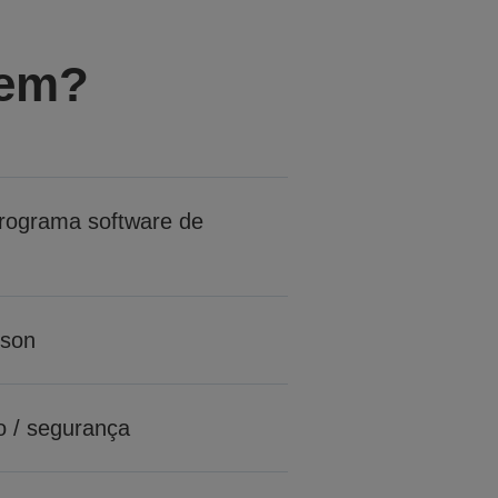
gem?
rograma software de
son
o / segurança