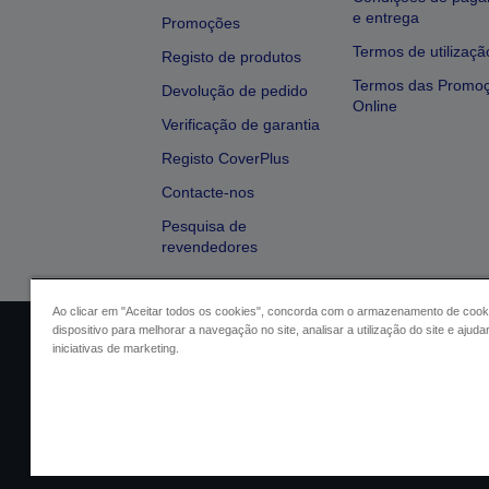
e entrega
Promoções
Termos de utilizaçã
Registo de produtos
Termos das Promo
Devolução de pedido
Online
Verificação de garantia
Registo CoverPlus
Contacte-nos
Pesquisa de
revendedores
Ao clicar em "Aceitar todos os cookies", concorda com o armazenamento de cook
dispositivo para melhorar a navegação no site, analisar a utilização do site e ajud
Identificação do vendedor
Identifica
iniciativas de marketing.
Conformidade com o Regu