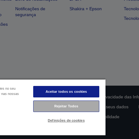
Notificações de
Shakira + Epson
Tecnolo
o
segurança
Tecnolo
ções
ies no seu
Aceitar todos os cookies
ar nas nossas
ção da conformidade do produto
Declaração de Privacidade das In
lamento de Dados da UE
Rejeitar Todos
Contacte-nos sobre os seus dados
Compromisso da Epson para com a acessibilidade
Definições de cookies
Copyright © 2026 Seiko Epson