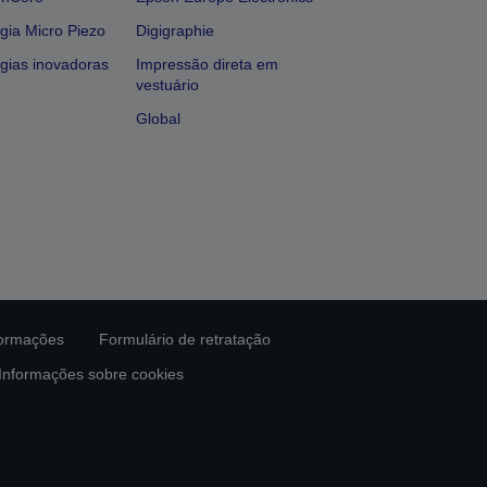
gia Micro Piezo
Digigraphie
gias inovadoras
Impressão direta em
vestuário
Global
formações
Formulário de retratação
Informações sobre cookies