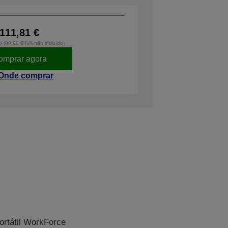
111,81 €
o (90,90 € IVA não incluído)
omprar agora
Onde comprar
ortátil WorkForce