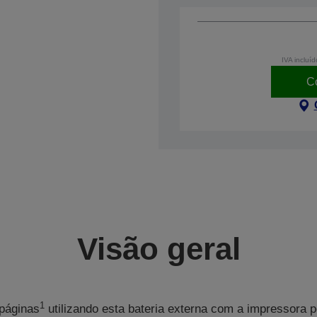
IVA incluíd
C
Visão geral
1
páginas
utilizando esta bateria externa com a impressora p