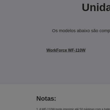
Unida
Os modelos abaixo são compa
WorkForce WF-110W
Notas:
1. A WF-110W pode imprimir até 50 páginas com a bateri