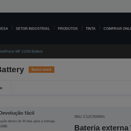
RESA
SETOR INDUSTRIAL
PRODUTOS
TINTA
COMPRAR ONL
orkForce WF-110W Battery
attery
Baixo stock
de
Devolução fácil
SKU: C12C934941
ução dentro de 30 dias após a entrega.
Bateria extern
 mais