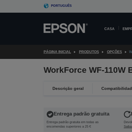
Skip
PORTUGUÊS
to
main
content
CASA
EMP
PÁGINA INICIAL
PRODUTOS
OPÇÕES
W
WorkForce WF-110W B
Descrição geral
Compatibilida
Entrega padrão gratuita
Entrega padrão gratuita em todas as
Devol
encomendas superiores a 25 €
Saiba