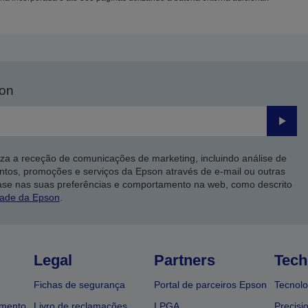
son
Enviar
iza a receção de comunicações de marketing, incluindo análise de
ntos, promoções e serviços da Epson através de e-mail ou outras
ase nas suas preferências e comportamento na web, como descrito
dade da Epson
.
Legal
Partners
Tech
Fichas de segurança
Portal de parceiros Epson
Tecnolo
amento
Livro de reclamações
LPGA
Precisi