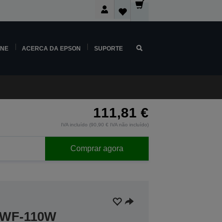
INE
ACERCA DA EPSON
SUPORTE
111,81 €
IVA incluído (90,90 € IVA não incluído)
Comprar agora
a WF-110W