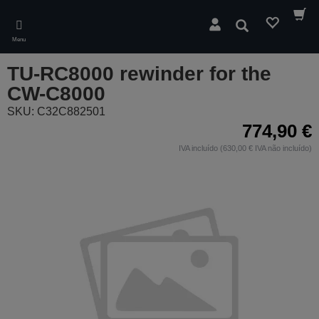
Skip
to
Pesquisar
main
Menu
content
TU-RC8000 rewinder for the
CW-C8000
SKU: C32C882501
774,90 €
IVA incluído (630,00 € IVA não incluído)