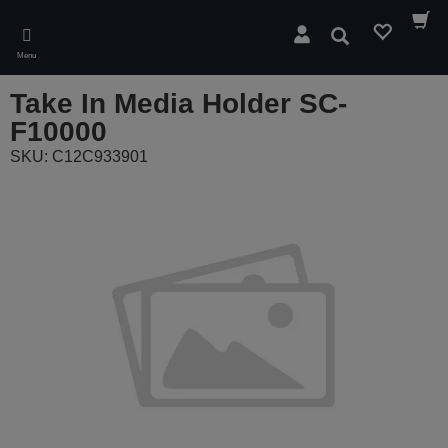
Skip
to
Pesquisar
main
Menu
content
Take In Media Holder SC-
F10000
SKU: C12C933901