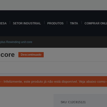
RESA
SETOR INDUSTRIAL
PRODUTOS
TINTA
COMPRAR ONL
tylus Rewinding unit core
 core
Descontinuado
- Infelizmente, este produto já não está disponível. Veja abaixo como 
SKU: C12C815121