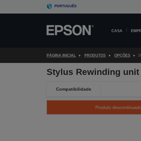
Skip
PORTUGUÊS
to
main
content
CASA
EMP
PÁGINA INICIAL
PRODUTOS
OPÇÕES
S
Stylus Rewinding unit
Compatibilidade
Produto descontinuado 