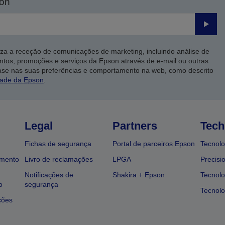
son
Enviar
iza a receção de comunicações de marketing, incluindo análise de
ntos, promoções e serviços da Epson através de e-mail ou outras
ase nas suas preferências e comportamento na web, como descrito
dade da Epson
.
Legal
Partners
Tech
Fichas de segurança
Portal de parceiros Epson
Tecnolo
amento
Livro de reclamações
LPGA
Precisi
Notificações de
Shakira + Epson
Tecnolo
o
segurança
Tecnolo
ções