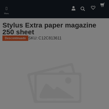
Skip
to
Pesquisar
main
Menu
content
Stylus Extra paper magazine
250 sheet
SKU: C12C813611
Descontinuado