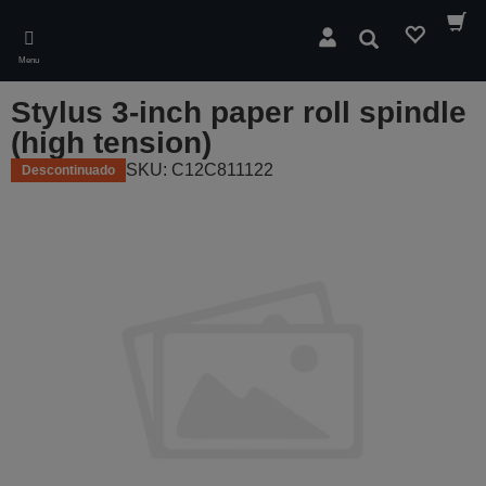
Skip
to
Pesquisar
main
Menu
content
Stylus 3-inch paper roll spindle
(high tension)
SKU: C12C811122
Descontinuado