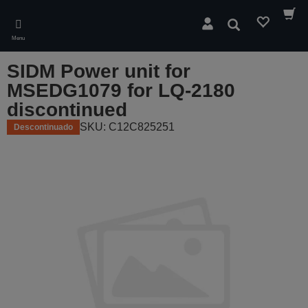
Skip
to
Pesquisar
main
Menu
content
SIDM Power unit for
MSEDG1079 for LQ-2180
discontinued
SKU: C12C825251
Descontinuado