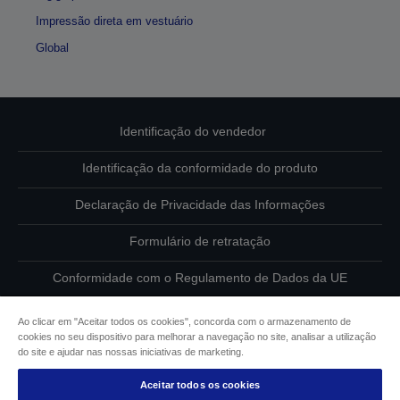
Impressão direta em vestuário
Global
Identificação do vendedor
Identificação da conformidade do produto
Declaração de Privacidade das Informações
Formulário de retratação
Conformidade com o Regulamento de Dados da UE
Contacte-nos sobre os seus dados
Ao clicar em "Aceitar todos os cookies", concorda com o armazenamento de
cookies no seu dispositivo para melhorar a navegação no site, analisar a utilização
Informações sobre cookies
do site e ajudar nas nossas iniciativas de marketing.
Aceitar todos os cookies
Compromisso da Epson para com a acessibilidade