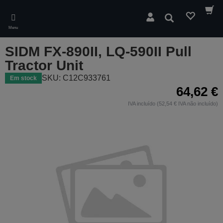
Skip
to
Pesquisar
main
Menu
content
SIDM FX-890II, LQ-590II Pull
Tractor Unit
SKU: C12C933761
Em stock
64,62 €
IVA incluído (52,54 € IVA não incluído)