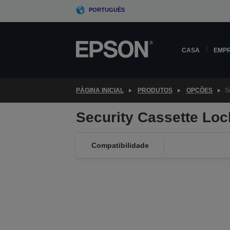
Skip
PORTUGUÊS
to
main
content
CASA
EMP
PÁGINA INICIAL
PRODUTOS
OPÇÕES
S
Security Cassette Loc
Compatibilidade