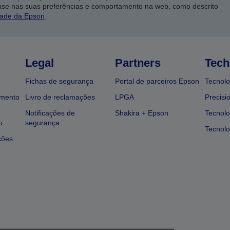
ase nas suas preferências e comportamento na web, como descrito
dade da Epson
.
Legal
Partners
Tech
Fichas de segurança
Portal de parceiros Epson
Tecnolo
amento
Livro de reclamações
LPGA
Precisi
Notificações de
Shakira + Epson
Tecnolo
o
segurança
Tecnolo
ções