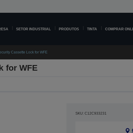
RESA
SETOR INDUSTRIAL
PRODUTOS
TINTA
COMPRAR ONL
ecurity Cassette Lock for WFE
k for WFE
SKU: C12C933231