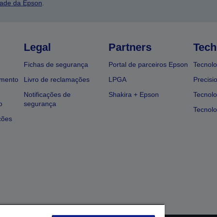
dade da Epson
.
Legal
Partners
Tech
Fichas de segurança
Portal de parceiros Epson
Tecnolo
amento
Livro de reclamações
LPGA
Precisi
Notificações de
Shakira + Epson
Tecnolo
o
segurança
Tecnolo
ções