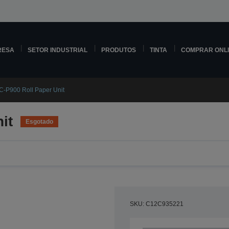
RESA
SETOR INDUSTRIAL
PRODUTOS
TINTA
COMPRAR ONL
C-P900 Roll Paper Unit
it
Esgotado
SKU: C12C935221