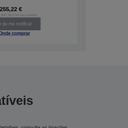
255,22 €
o (207,50 € IVA não incluído)
 de me notificar
Onde comprar
tíveis
talhes, consulte as ligações