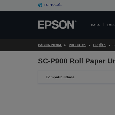
Skip
PORTUGUÊS
to
main
content
CASA
EMP
PÁGINA INICIAL
PRODUTOS
OPÇÕES
S
SC-P900 Roll Paper Un
Compatibilidade