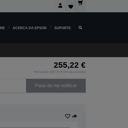
INE
ACERCA DA EPSON
SUPORTE
255,22 €
IVA incluído (207,50 € IVA não incluído)
Parar de me notificar