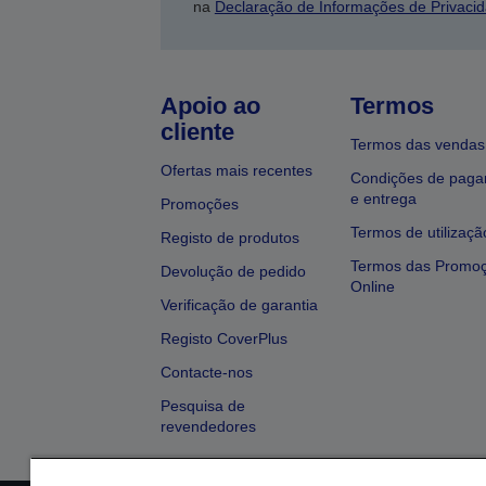
na
Declaração de Informações de Privaci
Apoio ao
Termos
cliente
Termos das vendas
Ofertas mais recentes
Condições de pag
e entrega
Promoções
Termos de utilizaçã
Registo de produtos
Termos das Promo
Devolução de pedido
Online
Verificação de garantia
Registo CoverPlus
Contacte-nos
Pesquisa de
revendedores