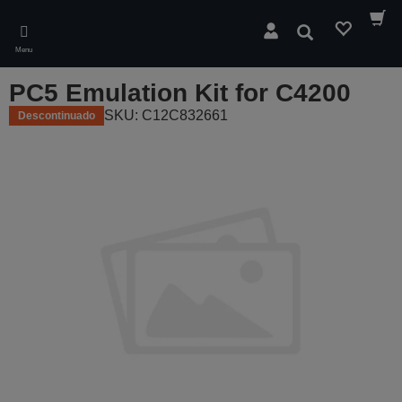
Skip
to
Pesquisar
main
Menu
content
PC5 Emulation Kit for C4200
SKU: C12C832661
Descontinuado