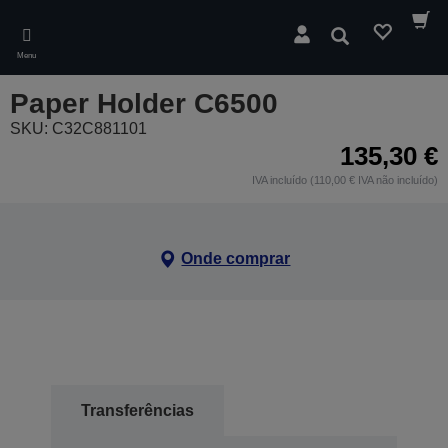
Skip
to
Pesquisar
main
Menu
content
Paper Holder C6500
SKU: C32C881101
135,30 €
IVA incluído (110,00 € IVA não incluído)
Onde comprar
Transferências