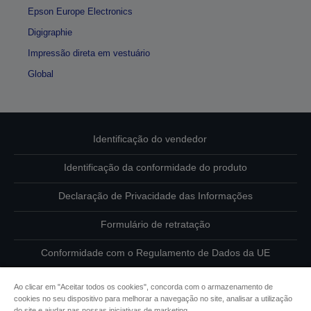
Epson Europe Electronics
Digigraphie
Impressão direta em vestuário
Global
Identificação do vendedor
Identificação da conformidade do produto
Declaração de Privacidade das Informações
Formulário de retratação
Conformidade com o Regulamento de Dados da UE
Contacte-nos sobre os seus dados
Ao clicar em "Aceitar todos os cookies", concorda com o armazenamento de
cookies no seu dispositivo para melhorar a navegação no site, analisar a utilização
Informações sobre cookies
do site e ajudar nas nossas iniciativas de marketing.