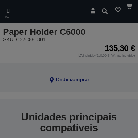
Skip
to
Pesquisar
main
Menu
content
Paper Holder C6000
SKU: C32C881301
135,30 €
IVA incluído (110,00 € IVA não incluído)
Onde comprar
Unidades principais
compatíveis