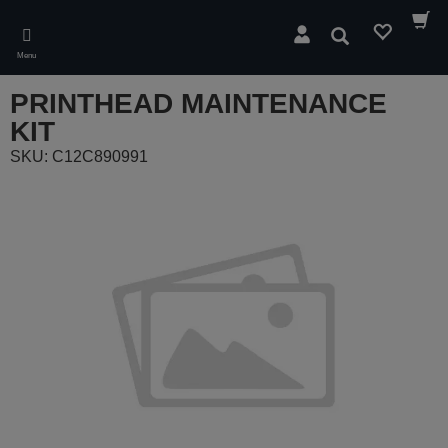
Skip
to
Pesquisar
main
Menu
content
PRINTHEAD MAINTENANCE
KIT
SKU: C12C890991