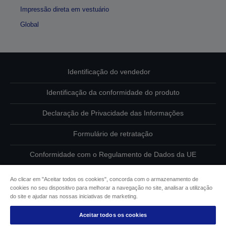
Impressão direta em vestuário
Global
Identificação do vendedor
Identificação da conformidade do produto
Declaração de Privacidade das Informações
Formulário de retratação
Conformidade com o Regulamento de Dados da UE
Contacte-nos sobre os seus dados
Ao clicar em "Aceitar todos os cookies", concorda com o armazenamento de
cookies no seu dispositivo para melhorar a navegação no site, analisar a utilização
Informações sobre cookies
do site e ajudar nas nossas iniciativas de marketing.
Aceitar todos os cookies
Compromisso da Epson para com a acessibilidade