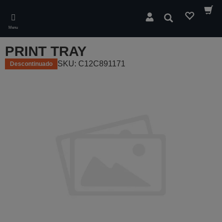
Skip
to
Pesquisar
main
Menu
content
PRINT TRAY
SKU: C12C891171
Descontinuado