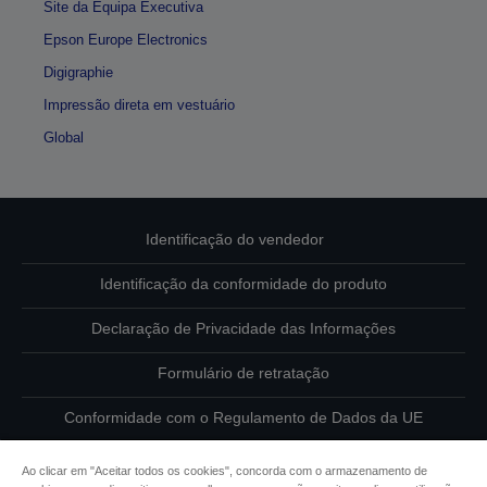
Site da Equipa Executiva
Epson Europe Electronics
Digigraphie
Impressão direta em vestuário
Global
Identificação do vendedor
Identificação da conformidade do produto
Declaração de Privacidade das Informações
Formulário de retratação
Conformidade com o Regulamento de Dados da UE
Contacte-nos sobre os seus dados
Ao clicar em "Aceitar todos os cookies", concorda com o armazenamento de