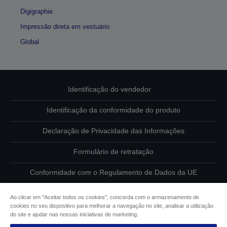
Digigraphie
Impressão direta em vestuário
Global
Identificação do vendedor
Identificação da conformidade do produto
Declaração de Privacidade das Informações
Formulário de retratação
Conformidade com o Regulamento de Dados da UE
Contacte-nos sobre os seus dados
Ao clicar em "Aceitar todos os cookies", concorda com o armazenamento de
cookies no seu dispositivo para melhorar a navegação no site, analisar a utilização
Informações sobre cookies
do site e ajudar nas nossas iniciativas de marketing.