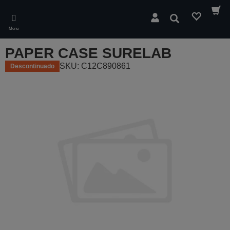
Skip
to
Pesquisar
main
Menu
content
PAPER CASE SURELAB
SKU: C12C890861
Descontinuado