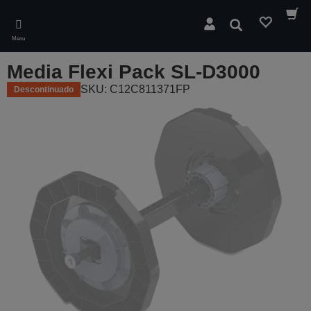
Skip
to
Pesquisar
main
Menu
content
Media Flexi Pack SL-D3000
SKU: C12C811371FP
Descontinuado