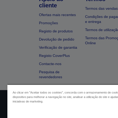
cliente
Termos das vendas
Ofertas mais recentes
Condições de pag
e entrega
Promoções
Termos de utilizaçã
Registo de produtos
Termos das Promo
Devolução de pedido
Online
Verificação de garantia
Registo CoverPlus
Contacte-nos
Pesquisa de
revendedores
Ao clicar em "Aceitar todos os cookies", concorda com o armazenamento de cook
dispositivo para melhorar a navegação no site, analisar a utilização do site e ajud
Identificação do vendedor
Identifica
iniciativas de marketing.
Conformidade com o Regu