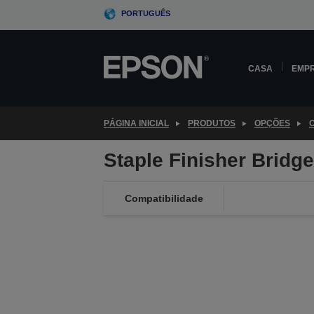
Skip
PORTUGUÊS
to
main
content
CASA
EMP
PÁGINA INICIAL
PRODUTOS
OPÇÕES
Staple Finisher Bridge
Compatibilidade