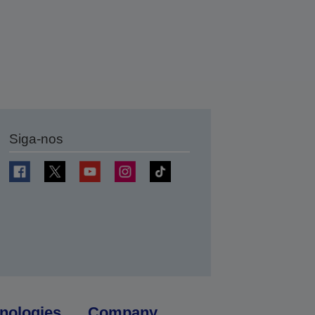
Siga-nos
nologies
Company