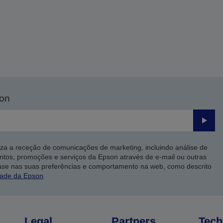
son
Enviar
iza a receção de comunicações de marketing, incluindo análise de
ntos, promoções e serviços da Epson através de e-mail ou outras
ase nas suas preferências e comportamento na web, como descrito
dade da Epson
.
Legal
Partners
Tech