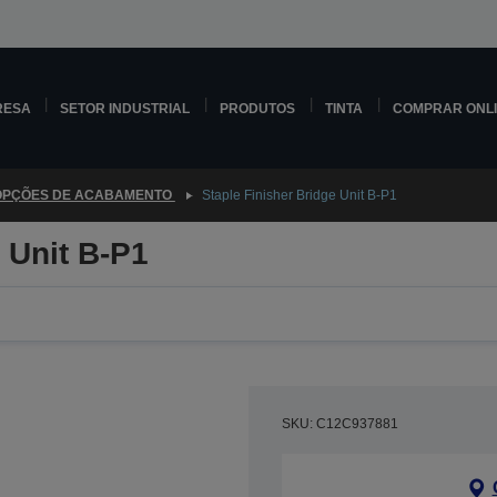
RESA
SETOR INDUSTRIAL
PRODUTOS
TINTA
COMPRAR ONL
OPÇÕES DE ACABAMENTO
Staple Finisher Bridge Unit B-P1
 Unit B-P1
SKU: C12C937881