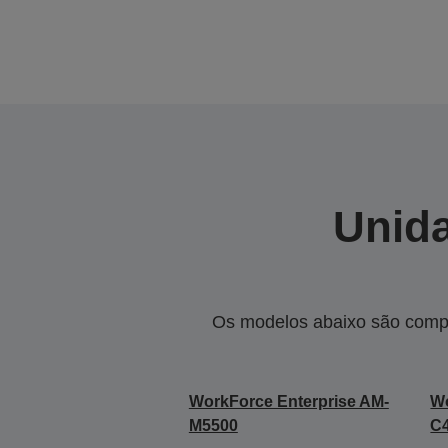
Unida
Os modelos abaixo são compa
WorkForce Enterprise AM-
Wo
M5500
C4