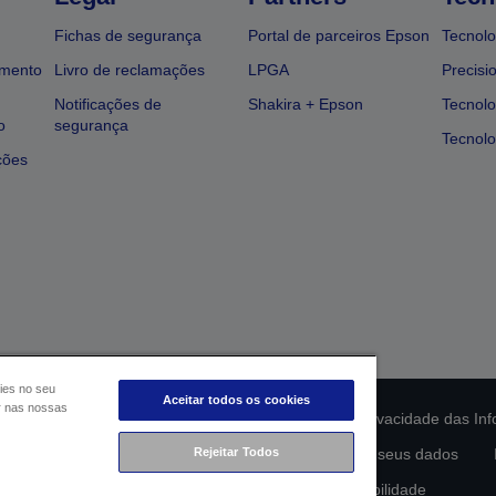
Fichas de segurança
Portal de parceiros Epson
Tecnolo
amento
Livro de reclamações
LPGA
Precisi
Notificações de
Shakira + Epson
Tecnolo
o
segurança
Tecnolo
ções
ies no seu
Aceitar todos os cookies
ar nas nossas
ção da conformidade do produto
Declaração de Privacidade das In
lamento de Dados da UE
Rejeitar Todos
Contacte-nos sobre os seus dados
Compromisso da Epson para com a acessibilidade