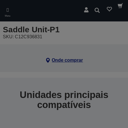
Skip
to
Pesquisar
main
Menu
content
Saddle Unit-P1
SKU: C12C936831
Onde comprar
Unidades principais
compatíveis