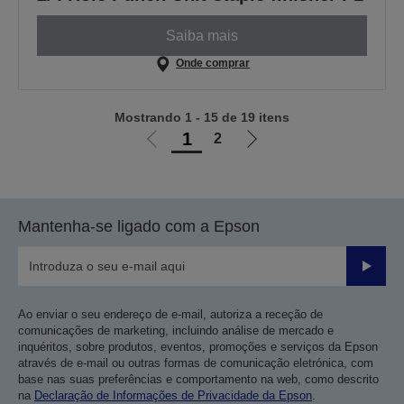
Saiba mais
Onde comprar
Mostrando 1 - 15 de 19 itens
1
2
Ir
Ir
para
para
a
a
página
próxima
Mantenha-se ligado com a Epson
anterior
página
Enviar
Ao enviar o seu endereço de e-mail, autoriza a receção de
comunicações de marketing, incluindo análise de mercado e
inquéritos, sobre produtos, eventos, promoções e serviços da Epson
através de e-mail ou outras formas de comunicação eletrónica, com
base nas suas preferências e comportamento na web, como descrito
na
Declaração de Informações de Privacidade da Epson
.