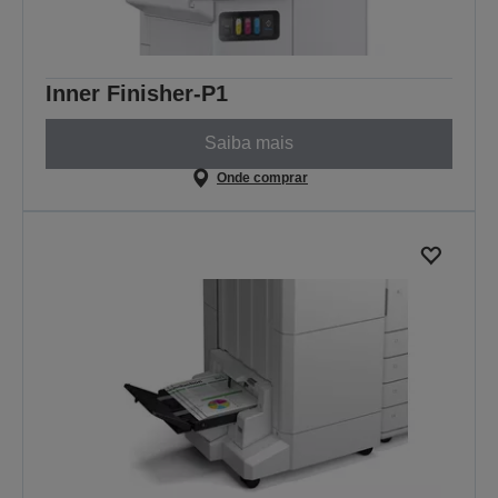
Inner Finisher-P1
Saiba mais
Onde comprar