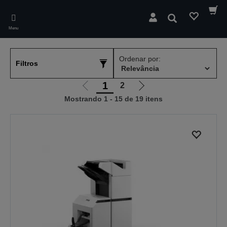
Skip
to
Pesquisar
main
Menu
content
Ordenar por:
Filtros
1
2
Ir
Ir
Mostrando 1 - 15 de 19 itens
para
para
a
a
página
próxima
anterior
página