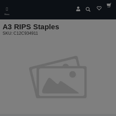
Skip
to
Pesquisar
main
Menu
content
A3 RIPS Staples
SKU: C12C934911