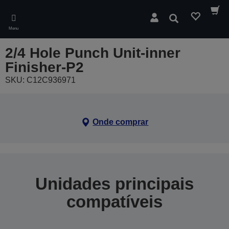
Skip
to
Pesquisar
main
Menu
content
2/4 Hole Punch Unit-inner
Finisher-P2
SKU: C12C936971
Onde comprar
Unidades principais
compatíveis