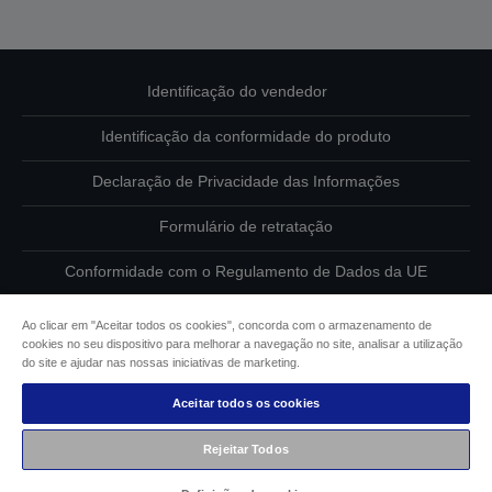
Identificação do vendedor
Identificação da conformidade do produto
Declaração de Privacidade das Informações
Formulário de retratação
Conformidade com o Regulamento de Dados da UE
Contacte-nos sobre os seus dados
Ao clicar em "Aceitar todos os cookies", concorda com o armazenamento de
cookies no seu dispositivo para melhorar a navegação no site, analisar a utilização
Informações sobre cookies
do site e ajudar nas nossas iniciativas de marketing.
Aceitar todos os cookies
Compromisso da Epson para com a acessibilidade
Rejeitar Todos
Copyright © 2026 Seiko Epson