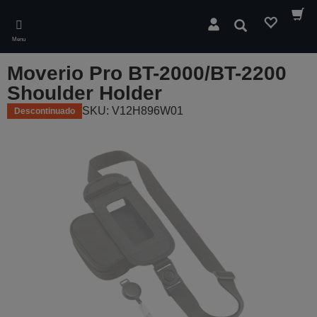
Skip
to
Pesquisar
main
Menu
content
Moverio Pro BT-2000/BT-2200
Shoulder Holder
SKU: V12H896W01
Descontinuado